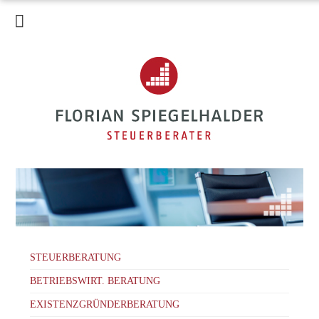
HOME
KANZLEI
LEISTUNGEN
SERVICE
AKTUELLES
STEUER-ERKLÄRVIDEOS
KARRIERE
KONTAKT
STEUERBERATUNG
BETRIEBSWIRT. BERATUNG
EXISTENZGRÜNDERBERATUNG