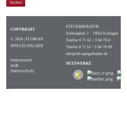
Suchen
STEUERBERATER
COPYRIGHT
Schlossplatz 3 · 73054 Eislingen
© 2024 | FLORIAN
Telefon 0 71 61 / 3 04 78-0
SPIEGELHALDER
Telefax 0 71 61 / 3 04 78-99
info@stb-spiegelhalder.de
Impressum
NETZWERKE
AGB
Datenschutz