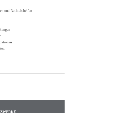
en und Rechtsbehelfen
kungen
e
dationen
ten
TZWERKE